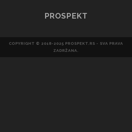
o
g
p
m
k
o
er
p
PROSPEKT
k
COPYRIGHT © 2018-2025 PROSPEKT.RS - SVA PRAVA
ZADRŽANA.