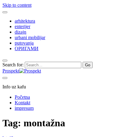
Skip to content
arhitektura
enterijer
dizajn
urbani mobilijar
putovanja
ОРИГАМИ
Search for:
Prospekt
Info uz kafu
Početna
Kontakt
impresum
Tag:
montažna