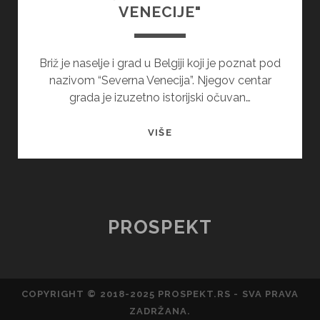
VENECIJE"
Briž je naselje i grad u Belgiji koji je poznat pod
nazivom “Severna Venecija”. Njegov centar
grada je izuzetno istorijski očuvan…
PLUTAJUĆE
VIŠE
OSTRVO
"SEVERNE
VENECIJE"
PROSPEKT
COPYRIGHT © 2018-2025 PROSPEKT.RS - SVA PRAVA
ZADRŽANA.