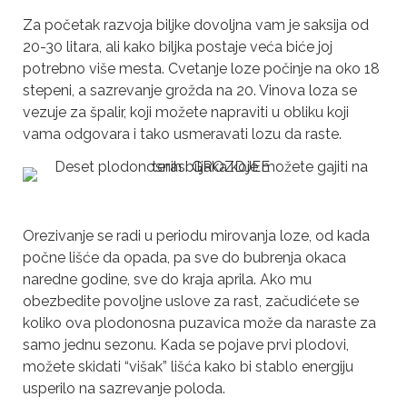
Za početak razvoja biljke dovoljna vam je saksija od
20-30 litara, ali kako biljka postaje veća biće joj
potrebno više mesta. Cvetanje loze počinje na oko 18
stepeni, a sazrevanje grožda na 20. Vinova loza se
vezuje za špalir, koji možete napraviti u obliku koji
vama odgovara i tako usmeravati lozu da raste.
Orezivanje se radi u periodu mirovanja loze, od kada
počne lišće da opada, pa sve do bubrenja okaca
naredne godine, sve do kraja aprila. Ako mu
obezbedite povoljne uslove za rast, začudićete se
koliko ova plodonosna puzavica može da naraste za
samo jednu sezonu. Kada se pojave prvi plodovi,
možete skidati “višak” lišća kako bi stablo energiju
usperilo na sazrevanje poloda.