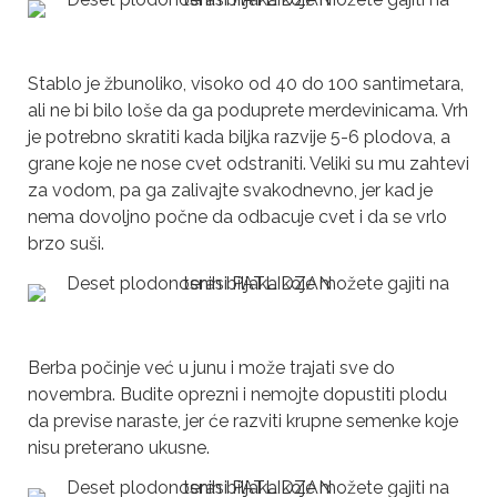
Stablo je žbunoliko, visoko od 40 do 100 santimetara,
ali ne bi bilo loše da ga poduprete merdevinicama. Vrh
je potrebno skratiti kada biljka razvije 5-6 plodova, a
grane koje ne nose cvet odstraniti. Veliki su mu zahtevi
za vodom, pa ga zalivajte svakodnevno, jer kad je
nema dovoljno počne da odbacuje cvet i da se vrlo
brzo suši.
Berba počinje već u junu i može trajati sve do
novembra. Budite oprezni i nemojte dopustiti plodu
da previse naraste, jer će razviti krupne semenke koje
nisu preterano ukusne.