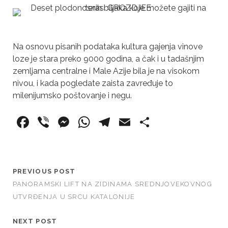
Na osnovu pisanih podataka kultura gajenja vinove
loze je stara preko 9000 godina, a čak i u tadašnjim
zemljama centralne i Male Azije bila je na visokom
nivou, i kada pogledate zaista zavređuje to
milenijumsko poštovanje i negu.
F
Vi
M
W
T
E
S
a
b
e
h
el
m
h
c
er
ss
at
e
ai
ar
e
e
s
gr
l
e
PREVIOUS POST
b
n
A
a
PANORAMSKI LIFT NA ZIDINAMA SREDNJOVEKOVNOG
UTVRĐENJA U SRCU KATALONIJE
o
g
p
m
o
er
p
NEXT POST