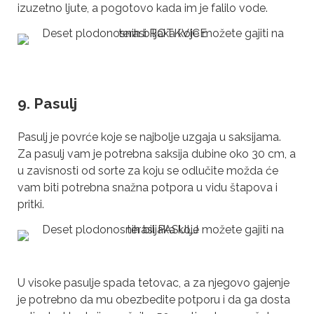
izuzetno ljute, a pogotovo kada im je falilo vode.
9. Pasulj
Pasulj je povrće koje se najbolje uzgaja u saksijama.
Za pasulj vam je potrebna saksija dubine oko 30 cm, a
u zavisnosti od sorte za koju se odlučite možda će
vam biti potrebna snažna potpora u vidu štapova i
pritki.
U visoke pasulje spada tetovac, a za njegovo gajenje
je potrebno da mu obezbedite potporu i da ga dosta