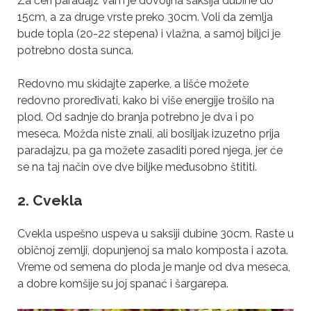
Za čeri paradajz vam je dovoljna saksija dubine do
15cm, a za druge vrste preko 30cm. Voli da zemlja
bude topla (20-22 stepena) i vlažna, a samoj biljci je
potrebno dosta sunca.
Redovno mu skidajte zaperke, a lišće možete
redovno
proređivati, kako bi više energije trošilo na
plod. Od sadnje do branja potrebno je dva i po
meseca. Možda niste znali, ali bosiljak izuzetno prija
paradajzu, pa ga možete zasaditi pored njega, jer će
se na taj način ove dve biljke međusobno štititi.
2. Cvekla
Cvekla uspešno uspeva u saksiji dubine 30cm. Raste u
običnoj zemlji, dopunjenoj sa malo komposta i azota.
Vreme od semena do ploda je manje od dva meseca,
a dobre komšije su joj spanać i šargarepa.