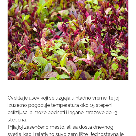
Cvekla je usev koji se uzgaja u hladno vreme, te joj
izuzetno pogoduje temperatura oko 15 stepeni
celizijusa, a može podneti i lagane mrazeve do -3
stepena.
Prija joj zasenčeno mesto, ali sa dosta dnevnog
svetla, kao i relativno suvo zemljište. Jednostavna je