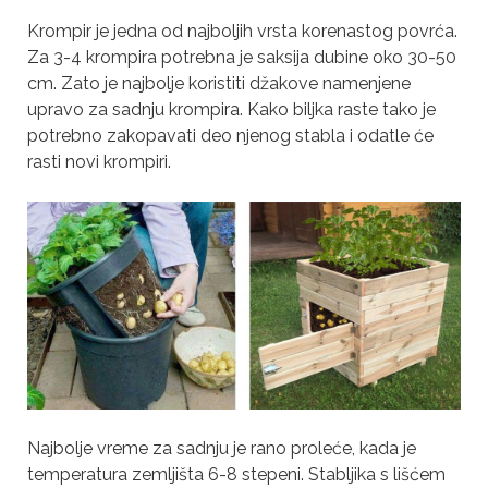
Krompir je jedna od najboljih vrsta korenastog povrća.
Za 3-4 krompira potrebna je saksija dubine oko 30-50
cm. Zato je najbolje koristiti džakove namenjene
upravo za sadnju krompira. Kako biljka raste tako je
potrebno zakopavati deo njenog stabla i odatle će
rasti novi krompiri.
Najbolje vreme za sadnju je rano proleće, kada je
temperatura zemljišta 6-8 stepeni. Stabljika s lišćem