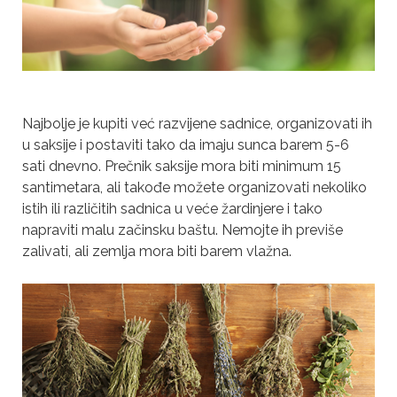
Najbolje je kupiti već razvijene sadnice, organizovati ih
u saksije i postaviti tako da imaju sunca barem 5-6
sati dnevno. Prečnik saksije mora biti minimum 15
santimetara, ali takođe možete organizovati nekoliko
istih ili različitih sadnica u veće žardinjere i tako
napraviti malu začinsku baštu. Nemojte ih previše
zalivati, ali zemlja mora biti barem vlažna.