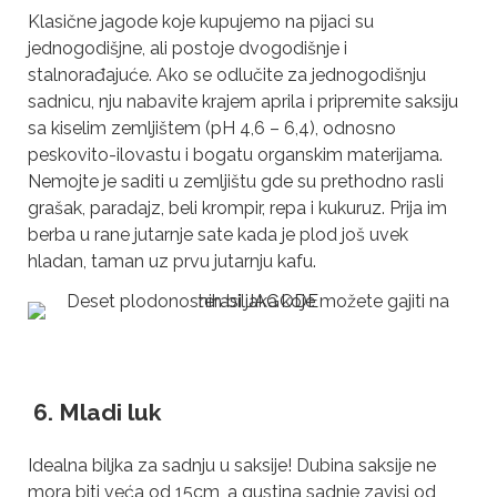
Klasične jagode koje kupujemo na pijaci su
jednogodišjne, ali postoje dvogodišnje i
stalnorađajuće. Ako se odlučite za jednogodišnju
sadnicu, nju nabavite krajem aprila i pripremite saksiju
sa kiselim zemljištem (pH 4,6 – 6,4), odnosno
peskovito-ilovastu i bogatu organskim materijama.
Nemojte je saditi u zemljištu gde su prethodno rasli
grašak, paradajz, beli krompir, repa i kukuruz. Prija im
berba u rane jutarnje sate kada je plod još uvek
hladan, taman uz prvu jutarnju kafu.
6.
Mladi luk
Idealna biljka za sadnju u saksije! Dubina saksije ne
mora biti veća od 15cm, a gustina sadnje zavisi od