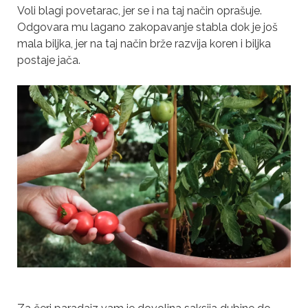
Voli blagi povetarac, jer se i na taj način oprašuje.
Odgovara mu lagano zakopavanje stabla dok je još
mala biljka, jer na taj način brže razvija koren i biljka
postaje jača.