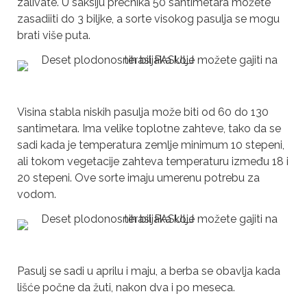
zalivate. U saksiju prečnika 50 santimetara možete
zasadiiti do 3 biljke, a sorte visokog pasulja se mogu
brati više puta.
Visina stabla niskih pasulja može biti od 60 do 130
santimetara. Ima velike toplotne zahteve, tako da se
sadi kada je temperatura zemlje minimum 10 stepeni,
ali tokom vegetacije zahteva temperaturu između 18 i
20 stepeni. Ove sorte imaju umerenu potrebu za
vodom.
Pasulj se sadi u aprilu i maju, a berba se obavlja kada
lišće počne da žuti, nakon dva i po meseca.