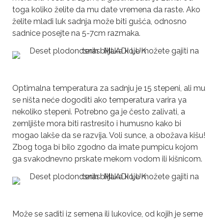
toga koliko želite da mu date vremena da raste. Ako
želite mladi luk sadnja može biti gušća, odnosno
sadnice posejte na 5-7cm razmaka.
Optimalna temperatura za sadnju je 15 stepeni, ali mu
se ništa neće dogoditi ako temperatura varira ya
nekoliko stepeni. Potrebno ga je često zalivati, a
zemljište mora biti rastresito i humusno kako bi
mogao lakše da se razvija. Voli sunce, a obožava kišu!
Zbog toga bi bilo zgodno da imate pumpicu kojom
ga svakodnevno prskate mekom vodom ili kišnicom.
Može se saditi iz semena ili lukovice, od kojih je seme