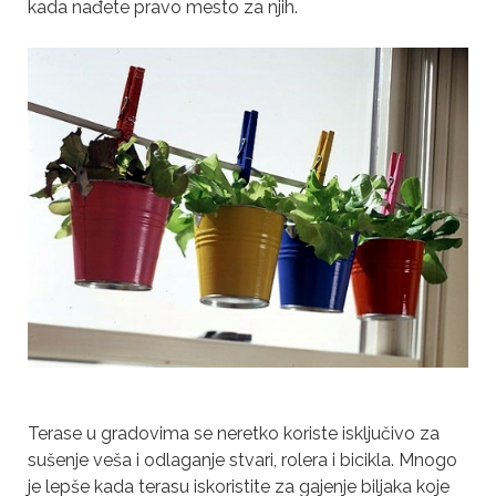
kada nađete pravo mesto za njih.
Terase u gradovima se neretko koriste isključivo za
sušenje veša i odlaganje stvari, rolera i bicikla. Mnogo
je lepše kada terasu iskoristite za gajenje biljaka koje