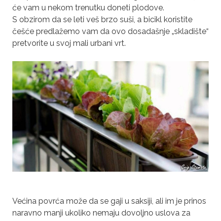
će vam u nekom trenutku doneti plodove.
S obzirom da se leti veš brzo suši, a bicikl koristite
češće predlažemo vam da ovo dosadašnje „skladište“
pretvorite u svoj mali urbani vrt.
Većina povrća može da se gaji u saksiji, ali im je prinos
naravno manji ukoliko nemaju dovoljno uslova za