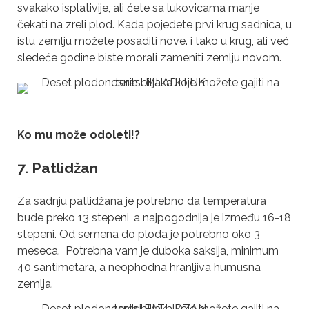
svakako isplativije, ali ćete sa lukovicama manje
čekati na zreli plod. Kada pojedete prvi krug sadnica, u
istu zemlju možete posaditi nove. i tako u krug, ali već
sledeće godine biste morali zameniti zemlju novom.
Ko mu može odoleti!?
7. Patlidžan
Za sadnju patlidžana je potrebno da temperatura
bude preko 13 stepeni, a najpogodnija je između 16-18
stepeni. Od semena do ploda je potrebno oko 3
meseca. Potrebna vam je duboka saksija, minimum
40 santimetara, a neophodna hranljiva humusna
zemlja.