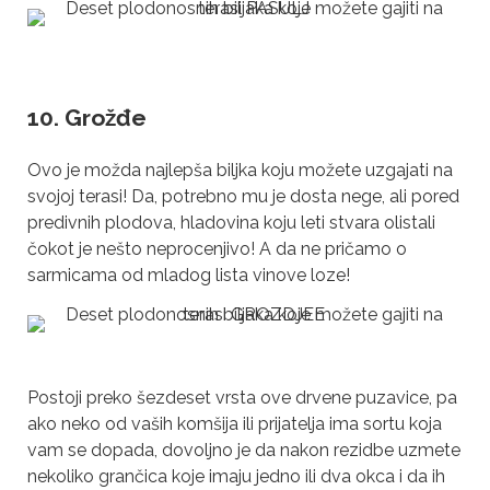
10. Grožđe
Ovo je možda najlepša biljka koju možete uzgajati na
svojoj terasi! Da, potrebno mu je dosta nege, ali pored
predivnih plodova, hladovina koju leti stvara olistali
čokot je nešto neprocenjivo! A da ne pričamo o
sarmicama od mladog lista vinove loze!
Postoji preko šezdeset vrsta ove drvene puzavice, pa
ako neko od vaših komšija ili prijatelja ima sortu koja
vam se dopada, dovoljno je da nakon rezidbe uzmete
nekoliko grančica koje imaju jedno ili dva okca i da ih