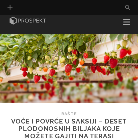
BAŠTE
VOĆE I POVRĆE U SAKSIJI – DESET
PLODONOSNIH BILJAKA KOJE
MOŽETE GAJITI NA TERASI