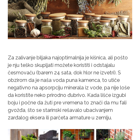
Za zalivanje biljaka najoptimalnija je kišnica, ali pošto
je nju teško skupljati možete koristiti i odstajalu
česmovaču (barem 24 sata, dok hlor ne izvetri). S
obzirom da je naša voda puna kamenca, to utiče
negativno na apsorpciju minerala iz vode, pa nije loše
da koristite neko prirodno đubrivo. Kada lišće izgubi
boju i počne da žuti pre vremena to znači da mu fali
gvožđa, što se starinski rešavalo ubacivanjem
zarđalog eksera ili parčeta armature u zemlju.