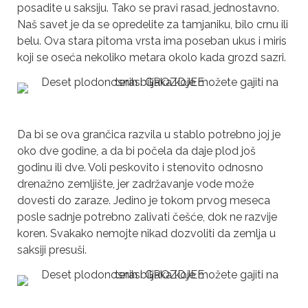
posadite u saksiju. Tako se pravi rasad, jednostavno.
Naš savet je da se opredelite za tamjaniku, bilo crnu ili
belu. Ova stara pitoma vrsta ima poseban ukus i miris
koji se oseća nekoliko metara okolo kada grozd sazri.
Da bi se ova grančica razvila u stablo potrebno joj je
oko dve godine, a da bi počela da daje plod još
godinu ili dve. Voli peskovito i stenovito odnosno
drenažno zemljište, jer zadržavanje vode može
dovesti do zaraze. Jedino je tokom prvog meseca
posle sadnje potrebno zalivati češće, dok ne razvije
koren. Svakako nemojte nikad dozvoliti da zemlja u
saksiji presuši.