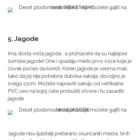
5. Jagode
Ima dosta vrsta jagoda , a priznaćete da su najlepše
šumske jagode! One i spadaju među prvo voće koje je
čovek počeo da koristi. Koren jagode je veoma mali,
tako da joj nije potrebna duboka saksija, dovoljno je
svega 15cm. Možete napraviti saksiju od vertikalne
PVC cevi na kojoj ćete probušiti otvore i tu zasaditi
jagode.
Jagode nisu ljubitelji preterano osunčanih mesta, te ih