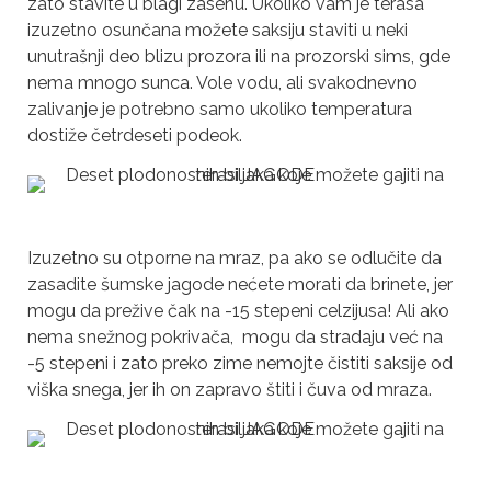
zato stavite u blagi zasenu. Ukoliko vam je terasa
izuzetno osunčana možete saksiju staviti u neki
unutrašnji deo blizu prozora ili na prozorski sims, gde
nema mnogo sunca. Vole vodu, ali svakodnevno
zalivanje je potrebno samo ukoliko temperatura
dostiže četrdeseti podeok.
Izuzetno su otporne na mraz, pa ako se odlučite da
zasadite šumske jagode nećete morati da brinete, jer
mogu da prežive čak na -15 stepeni celzijusa! Ali ako
nema snežnog pokrivača, mogu da stradaju već na
-5 stepeni i zato preko zime nemojte čistiti saksije od
viška snega, jer ih on zapravo štiti i čuva od mraza.