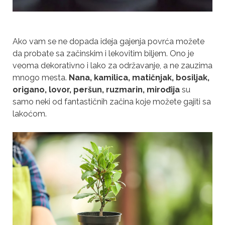
Ako vam se ne dopada ideja gajenja povrća možete
da probate sa začinskim i lekovitim biljem. Ono je
veoma dekorativno i lako za održavanje, a ne zauzima
mnogo mesta.
Nana, kamilica, matičnjak, bosiljak,
origano, lovor, peršun, ruzmarin, mirođija
su
samo neki od fantastičnih začina koje možete gajiti sa
lakoćom.