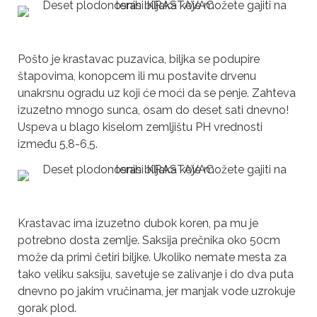
Pošto je krastavac puzavica, biljka se podupire
štapovima, konopcem ili mu postavite drvenu
unakrsnu ogradu uz koji će moći da se penje. Zahteva
izuzetno mnogo sunca, osam do deset sati dnevno!
Uspeva u blago kiselom zemljištu PH vrednosti
između 5,8-6,5.
Krastavac ima izuzetno dubok koren, pa mu je
potrebno dosta zemlje. Saksija prečnika oko 50cm
može da primi četiri biljke. Ukoliko nemate mesta za
tako veliku saksiju, savetuje se zalivanje i do dva puta
dnevno po jakim vručinama, jer manjak vode uzrokuje
gorak plod.