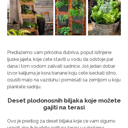
Predlažemo vam prirodna đubriva, poput isitnjene
ljuske jajeta, koje ćete staviti u vodu da odstoje par
dana i tom vodom zalivati sadnice. Još jedan dobar
izvor kalijuma je kora banane koju ćete iseckati sitno,
osušiti malo na vazduhu i pomešati sa zemljom u koju
planirate sadnju.
Deset plodonosnih biljaka koje možete
gajiti na terasi
Ovo je predlog za deset biljaka koje će vam sigurno
uspeti ako ih budete gajili na terasi u saksijama.