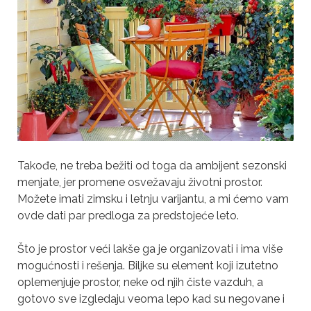
Takođe, ne treba bežiti od toga da ambijent sezonski
menjate, jer promene osvežavaju životni prostor.
Možete imati zimsku i letnju varijantu, a mi ćemo vam
ovde dati par predloga za predstojeće leto.
Što je prostor veći lakše ga je organizovati i ima više
mogućnosti i rešenja. Biljke su element koji izutetno
oplemenjuje prostor, neke od njih čiste vazduh, a
gotovo sve izgledaju veoma lepo kad su negovane i