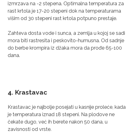
izmrzava na -2 stepena. Optimalna temperatura za
rast krtola je 17-20 stepeni dok na temperaturama
višim od 30 stepeni rast krtola potpuno prestaje.
Zahteva dosta vode i sunca, a zemlja u kojoj se sadi
mora biti rastresita i peskovito-humusna. Od sadnje
do berbe krompira iz džaka mora da prođe 65-100
dana.
4. Krastavac
Krastavac je najbolje posejati u kasnije proleće, kada
je temperatura iznad 18 stepeni. Na plodove ne
čekate dugo, već ih berete nakon 50 dana, u
zavisnosti od vrste.