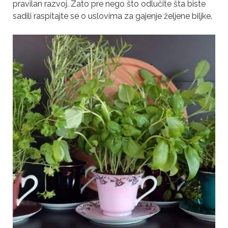
pravilan razvoj. Zato pre nego što odlučite šta biste
sadili raspitajte se o uslovima za gajenje željene biljke.