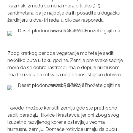
Razmak između semena mora biti oko 3-5
santimetara, pa je najbolje da ih posadite u dugačku
žardinjeru u dva-tri reda, u cik-cak rasporedu.
Zbog kratkog perioda vegetacije možete je saditi
nekoliko puta u toku godine. Zemlja pre svake sadnje
mora da se dobro rastrese i malo dopuni humusom.
Imajte u vidu da rotkvica ne podnosi stajsko đubrivo.
Takođe, možete koristiti zemlju gde ste prethodno
sadili paradajz, tikvice i krastavce, jer oni zbog svog
izuzetno razvijenog korena ostavljaju veoma
humusnu zemlju. Domaće rotkvice umeju da budu