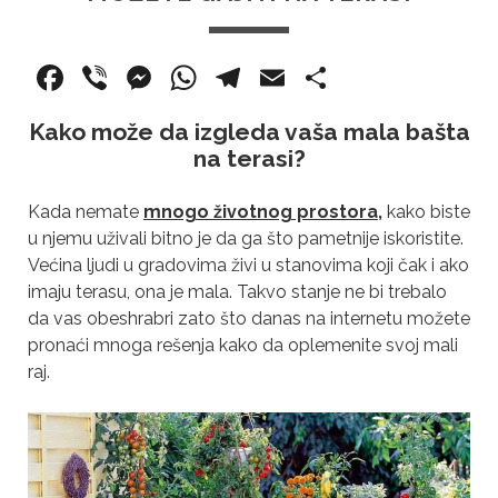
F
Vi
M
W
T
E
S
a
b
e
h
el
m
h
Kako može da izgleda vaša mala bašta
c
er
ss
at
e
ai
ar
na terasi?
e
e
s
gr
l
e
b
n
A
a
Kada nemate
mnogo životnog prostora
,
kako biste
u njemu uživali bitno je da ga što pametnije iskoristite.
o
g
p
m
Većina ljudi u gradovima živi u stanovima koji čak i ako
o
er
p
imaju terasu, ona je mala. Takvo stanje ne bi trebalo
k
da vas obeshrabri zato što danas na internetu možete
pronaći mnoga rešenja kako da oplemenite svoj mali
raj.