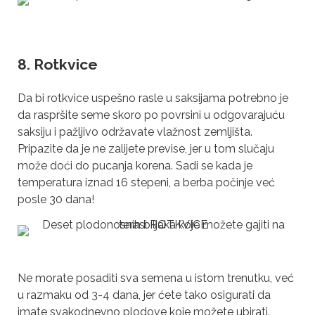
8. Rotkvice
Da bi rotkvice uspešno rasle u saksijama potrebno je
da raspršite seme skoro po povrsini u odgovarajuću
saksiju i pažljivo održavate vlažnost zemljišta.
Pripazite da je ne zalijete previse, jer u tom slučaju
može doći do pucanja korena. Sadi se kada je
temperatura iznad 16 stepeni, a berba počinje već
posle 30 dana!
Ne morate posaditi sva semena u istom trenutku, već
u razmaku od 3-4 dana, jer ćete tako osigurati da
imate svakodnevno plodove koje možete ubirati.