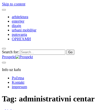
Skip to content
arhitektura
enterijer
dizajn
urbani mobilijar
putovanja
ОРИГАМИ
Search for:
Prospekt
Info uz kafu
Početna
Kontakt
impresum
Tag:
administrativni centar