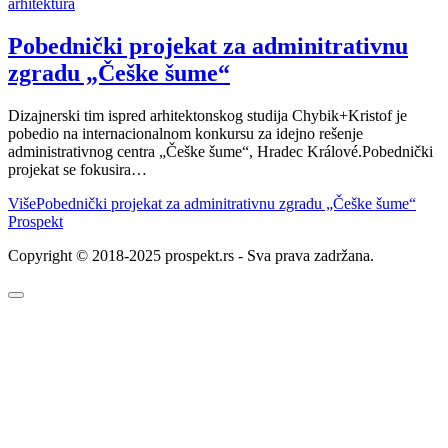
arhitektura
Pobednički projekat za adminitrativnu
zgradu „Češke šume“
Dizajnerski tim ispred arhitektonskog studija Chybik+Kristof je
pobedio na internacionalnom konkursu za idejno rešenje
administrativnog centra „Češke šume“, Hradec Králové.Pobednički
projekat se fokusira…
Više
Pobednički projekat za adminitrativnu zgradu „Češke šume“
Prospekt
Copyright © 2018-2025 prospekt.rs - Sva prava zadržana.