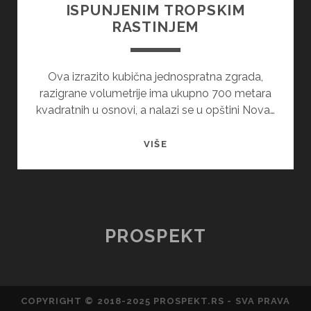
ISPUNJENIM TROPSKIM
RASTINJEM
Ova izrazito kubična jednospratna zgrada,
razigrane volumetrije ima ukupno 700 metara
kvadratnih u osnovi, a nalazi se u opštini Nova…
LUKSUZNA
VIŠE
VILA
SA
ATRIJUMOM
ISPUNJENIM
TROPSKIM
PROSPEKT
RASTINJEM
COPYRIGHT © 2018-2025 PROSPEKT.RS - SVA PRAVA