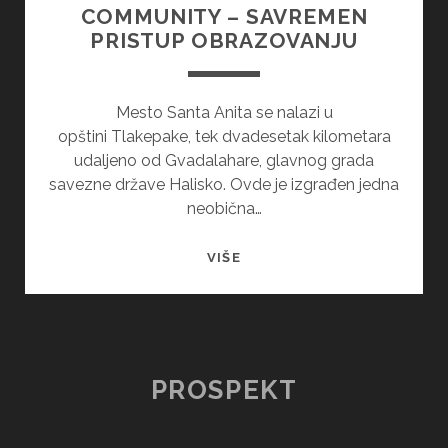
COMMUNITY – SAVREMEN
PRISTUP OBRAZOVANJU
Mesto Santa Anita se nalazi u
opštini Tlakepake, tek dvadesetak kilometara
udaljeno od Gvadalahare, glavnog grada
savezne države Halisko. Ovde je izgrađen jedna
neobična…
HABITAT
VIŠE
LEARNING
COMMUNITY
–
SAVREMEN
PRISTUP
PROSPEKT
OBRAZOVANJU