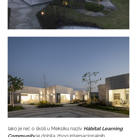
Iako je reč o školi u Meksiku naziv
Hábitat
Learning
Community
je dobila zbog internacionalnih