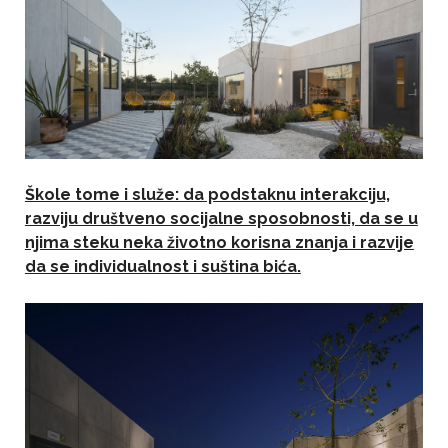
Škole tome i služe: da podstaknu interakciju,
razviju društveno socijalne sposobnosti, da se u
njima steku neka životno korisna znanja i razvije
da se individualnost i suština bića.