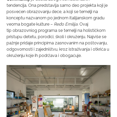
tendencija. Ona predstavlja samo deo projekta koji je
posvećen obrazovanju dece, a koji se temelji na
konceptu nazvanom po jednom italijanskom gradu
veoma bogate kulture –
Ređo Emilija.
Ovaj
tip obrazovniog programa se temelji na holističkom
pristupu detetu, porodici, školi i okruženju. Najviše se
pažnje pridaje principima zasnovanim na poštovanju,
odgovornosti i zajedništvu, kroz istraživanja i otkrića u
okruženju koje ih podržava i obogaćuje.