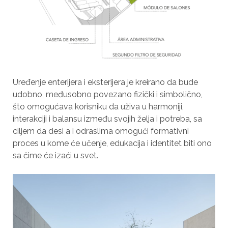
Uređenje enterijera i eksterijera je kreirano da bude
udobno, međusobno povezano fizički i simbolično,
što omogućava korisniku da uživa u harmoniji,
interakciji i balansu između svojih želja i potreba, sa
ciljem da desi a i odraslima omogući formativni
proces u kome će učenje, edukacija i identitet biti ono
sa čime će izaći u svet.