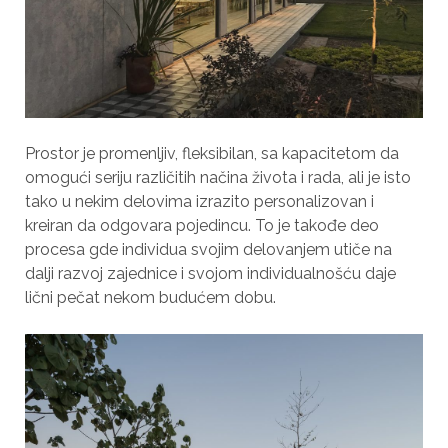
Prostor je promenljiv, fleksibilan, sa kapacitetom da
omogući seriju različitih načina života i rada, ali je isto
tako u nekim delovima izrazito personalizovan i
kreiran da odgovara pojedincu. To je takođe deo
procesa gde individua svojim delovanjem utiče na
dalji razvoj zajednice i svojom individualnošću daje
lični pečat nekom budućem dobu.