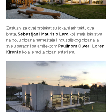
Zaslužni za ovaj projekat su lokalni arhitekti, dva
brata,
Sebastjan i Maurisio Lara
koji imaju iskustva
na polju dizajna nameštaja i industrijskog dizajna, a
sve u saradnji sa arhitektom
Paulinom Olver
i
Loren
Kirante
koja je radila dizajn enterijera.