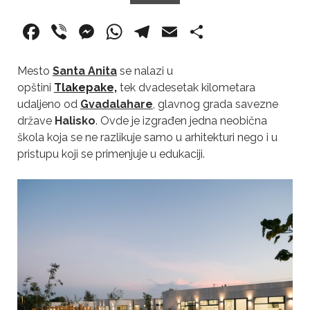
F
Vi
M
W
T
E
S
a
b
e
h
el
m
h
c
er
ss
at
e
ai
ar
Mesto
Santa Anita
se nalazi u
opštini
Tlakepake,
tek dvadesetak kilometara
e
e
s
gr
l
e
udaljeno od
Gvadalahare
,
glavnog grada savezne
b
n
A
a
države
Halisko
. Ovde je izgrađen jedna neobična
o
g
p
m
škola koja se ne razlikuje samo u arhitekturi nego i u
pristupu koji se primenjuje u edukaciji.
o
er
p
k