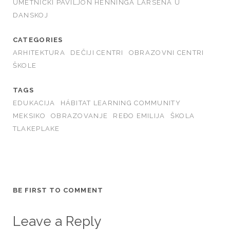
k
UMETNIČKI PAVILJON HENNINGA LARSENA U
DANSKOJ
CATEGORIES
ARHITEKTURA
DEČIJI CENTRI
OBRAZOVNI CENTRI
ŠKOLE
TAGS
EDUKACIJA
HÁBITAT LEARNING COMMUNITY
MEKSIKO
OBRAZOVANJE
REĐO EMILIJA
ŠKOLA
TLAKEPLAKE
BE FIRST TO COMMENT
Leave a Reply