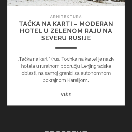
ARHITEKTURA
TAČKA NA KARTI – MODERAN
HOTEL U ZELENOM RAJU NA
SEVERU RUSIJE
„Tačka na karti” (rus. Tochka na karte) je naziv
hotela u ruralnom području Lenjingradske
oblasti, na samoj granici sa autonomnom
pokrajnom Karelijom…
TAČKA
VIŠE
NA
KARTI
–
MODERAN
HOTEL