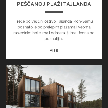
PEŠČANOJ PLAŽI TAJLANDA
Treće po veličini ostrvo Tajlanda, Koh-Samui
poznato je po prelepim plažama i veoma
raskošnim hotelima i odmaralištima. Jedna od
poznatijih…
IMPRESIVNO
VIŠE
ODMARALIŠTE
NA
PEŠČANOJ
PLAŽI
TAJLANDA