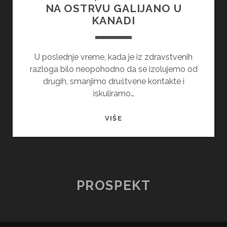
NA OSTRVU GALIJANO U
KANADI
U poslednje vreme, kada je iz zdravstvenih
razloga bilo neopohodno da se izolujemo od
drugih, smanjimo društvene kontakte i
iskuliramo…
MALA
VIŠE
KUĆA,
VELIKA
SLOBODA
NA
OSTRVU
PROSPEKT
GALIJANO
U
KANADI