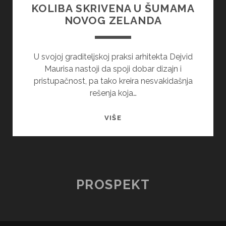
KOLIBA SKRIVENA U ŠUMAMA
NOVOG ZELANDA
U svojoj graditeljskoj praksi arhitekta Dejvid
Maurisa nastoji da spoji dobar dizajn i
pristupačnost, pa tako kreira nesvakidašnja
rešenja koja…
PORODIČNA
VIŠE
KUĆA
–
LUKSUZNA
KOLIBA
SKRIVENA
PROSPEKT
U
ŠUMAMA
NOVOG
ZELANDA