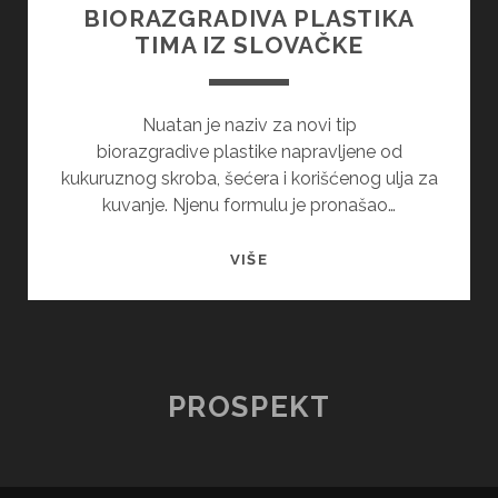
BIORAZGRADIVA PLASTIKA
TIMA IZ SLOVAČKE
Nuatan je naziv za novi tip
biorazgradive plastike napravljene od
kukuruznog skroba, šećera i korišćenog ulja za
kuvanje. Njenu formulu je pronašao…
NUATAN
VIŠE
–
NOVA
BIORAZGRADIVA
PLASTIKA
TIMA
PROSPEKT
IZ
SLOVAČKE