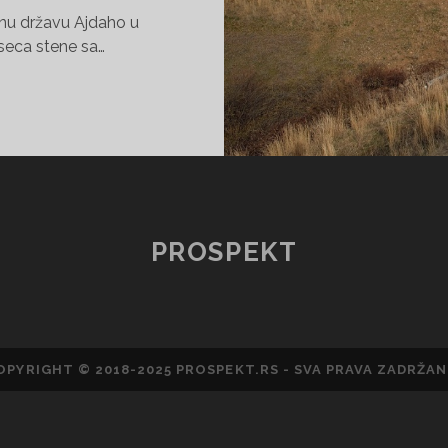
eznu državu Ajdaho u
seca stene sa…
NU
TER
PROSPEKT
OPYRIGHT © 2018-2025 PROSPEKT.RS - SVA PRAVA ZADRŽAN