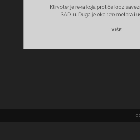
Klirvoter je reka koja protiče kroz sav
SAD-u. Duga je oko 120 metara i u
VIKEND
VIŠE
KUĆA
U
KANJO
REKE
KLIRVO
U
SAD
C