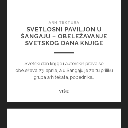
ARHITEKTURA
SVETLOSNI PAVILJON U
ŠANGAJU – OBELEŽAVANJE
SVETSKOG DANA KNJIGE
Svetski dan knjige i autorskih prava se
obeležava 23. aprila, a u Šangaju je za tu priliku
grupa arhitekata, pobednika…
SVETLOSNI
VIŠE
PAVILJON
U
ŠANGAJU
–
OBELEŽAVANJE