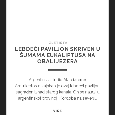
SVETSKOG
DANA
KNJIGE
IZLETIŠTA
LEBDEĆI PAVILJON SKRIVEN U
ŠUMAMA EUKALIPTUSA NA
OBALI JEZERA
Argentinski studio Alarciaferrer
Arquitectos dizajnirao je ovaj lebdeći paviljon,
sagrađen iznad starog kanala. On se nalazi u
argentinskoj provinciji Kordoba na severu…
LEBDEĆI
VIŠE