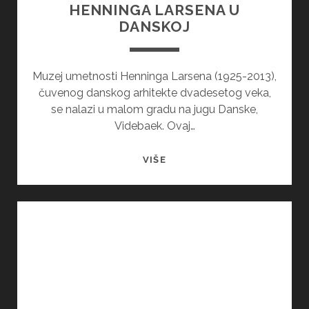
HENNINGA LARSENA U
DANSKOJ
Muzej umetnosti Henninga Larsena (1925-2013),
čuvenog danskog arhitekte dvadesetog veka,
se nalazi u malom gradu na jugu Danske,
Videbaek. Ovaj…
UMETNIČKI
VIŠE
PAVILJON
HENNINGA
LARSENA
U
DANSKOJ