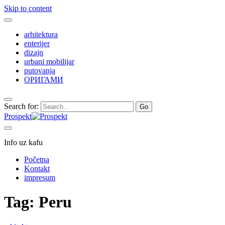
Skip to content
arhitektura
enterijer
dizajn
urbani mobilijar
putovanja
ОРИГАМИ
Search for:
Prospekt
Info uz kafu
Početna
Kontakt
impresum
Tag:
Peru