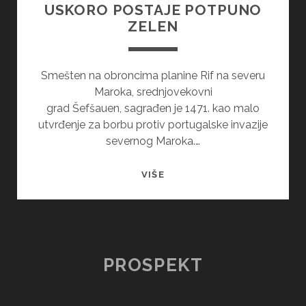
USKORO POSTAJE POTPUNO
ZELEN
Smešten na obroncima planine Rif na severu
Maroka, srednjovekovni
grad Šefšauen, sagrađen je 1471. kao malo
utvrđenje za borbu protiv portugalske invazije
severnog Maroka.…
PLAVI
VIŠE
GRAD
U
MAROKU
USKORO
POSTAJE
PROSPEKT
POTPUNO
ZELEN