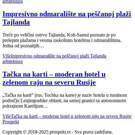
arhitektura
Impresivno odmaralište na peščanoj plaži
Tajlanda
Treće po veličini ostrvo Tajlanda, Koh-Samui poznato je po
prelepim plažama i veoma raskošnim hotelima i odmaralištima.
Jedna od poznatijih…
Više
Impresivno odmaralište na peščanoj plaži Tajlanda
arhitektura
Tačka na karti – moderan hotel u
zelenom raju na severu Rusije
„Tačka na karti” (rus. Tochka na karte) je naziv hotela u ruralnom
području Lenjingradske oblasti, na samoj granici sa autonomnom
pokrajnom Karelijom…
Više
Tačka na karti – moderan hotel u zelenom raju na severu Rusije
Prospekt
Copyright © 2018-2025 prospekt.rs - Sva prava zadržana.