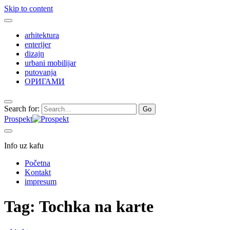
Skip to content
arhitektura
enterijer
dizajn
urbani mobilijar
putovanja
ОРИГАМИ
Search for:
Prospekt
Info uz kafu
Početna
Kontakt
impresum
Tag:
Tochka na karte