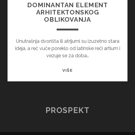
DOMINANTAN ELEMENT
ARHITEKTONSKOG
OBLIKOVANJA
Unutrašnja dvorišta ili atrijumi su izuzetno stara
ideja, a reč vuče poreklo od latinske reči artium i
vezuje se za doba…
ATRIJUMI
VIŠE
U
ARHITEKTURI
–
DOMINANTAN
ELEMENT
PROSPEKT
ARHITEKTONSKOG
OBLIKOVANJA