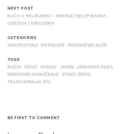
o
er
p
NEXT POST
k
KUĆA U MELBURNU – ENERGETSKI EFIKASNA,
ODRŽIVA I EKOLOŠKA
CATEGORIES
ARHITEKTURA
ENTERIJER
PORODIČNE KUĆE
TAGS
BAŠTA
DRVO
HIIRAGI
JAPAN
JAPANSKA KUĆA
PRIRODNO OKRUŽENJE
STARO DRVO
TRADICIONALNI STIL
BE FIRST TO COMMENT