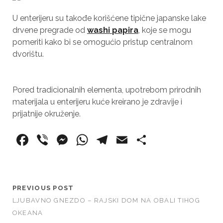
U enterijeru su takođe korišćene tipične japanske lake
drvene pregrade od
washi
papira
, koje se mogu
pomeriti kako bi se omogućio pristup centralnom
dvorištu.
Pored tradicionalnih elementa, upotrebom prirodnih
materijala u enterijeru kuće kreirano je zdravije i
prijatnije okruženje.
F
Vi
M
W
T
E
S
a
b
e
h
el
m
h
c
er
ss
at
e
ai
ar
e
e
s
gr
l
e
PREVIOUS POST
b
n
A
a
LJUBAVNO GNEZDO – RAJSKI DOM NA OBALI TIHOG
OKEANA
o
g
p
m