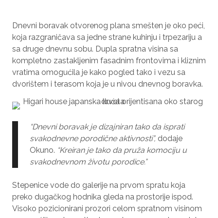
Dnevni boravak otvorenog plana smešten je oko peći,
koja razgraničava sa jedne strane kuhinju i trpezariju a
sa druge dnevnu sobu.
Dupla spratna visina sa
kompletno zastakljenim fasadnim frontovima i kliznim
vratima omogućila je kako pogled tako i vezu sa
dvorištem i terasom koja je u nivou dnevnog boravka.
“Dnevni boravak je dizajniran tako da isprati
svakodnevne porodične aktivnosti”,
dodaje
Okuno.
“Kreiran je tako da pruža komociju u
svakodnevnom životu porodice.”
Stepenice vode do galerije na prvom spratu koja
preko dugačkog hodnika gleda na prostorije ispod.
Visoko pozicionirani prozori celom spratnom visinom