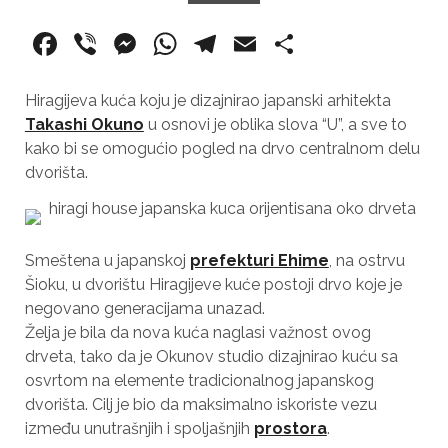
F
Vi
M
W
T
E
S
a
b
e
h
el
m
h
c
er
ss
at
e
ai
ar
Hiragijeva kuća koju je dizajnirao japanski arhitekta
Takashi Okuno
u osnovi je oblika slova “U”, a sve to
e
e
s
gr
l
e
kako bi se omogućio pogled na drvo centralnom delu
b
n
A
a
dvorišta.
o
g
p
m
o
er
p
k
Smeštena u japanskoj
prefekturi Ehime
, na ostrvu
Šioku, u dvorištu Hiragijeve kuće postoji drvo koje je
negovano generacijama unazad.
Želja je bila da nova kuća naglasi važnost ovog
drveta, tako da je Okunov studio dizajnirao kuću sa
osvrtom na elemente tradicionalnog japanskog
dvorišta. Cilj je bio da maksimalno iskoriste vezu
između unutrašnjih i spoljašnjih
prostora
.