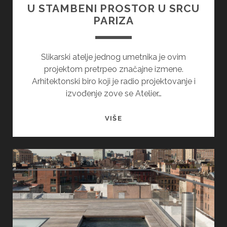
U STAMBENI PROSTOR U SRCU
PARIZA
Slikarski atelje jednog umetnika је ovim
projektom pretrpeo značajne izmene.
Arhitektonski biro koji je radio projektovanjе i
izvođenjе zove se Atelier…
SLIKARSKI
VIŠE
ATELJE
PRETVOREN
U
STAMBENI
PROSTOR
U
SRCU
PARIZA