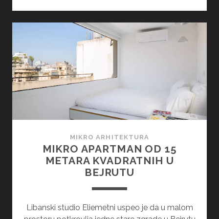
NALIK
MOSTU
U
ONTARIJU
SAGRAĐENA
IZNAD
DOLINE
MIKRO ARHITEKTURA
MIKRO APARTMAN OD 15
METARA KVADRATNIH U
BEJRUTU
Libanski studio Eliemetni uspeo je da u malom