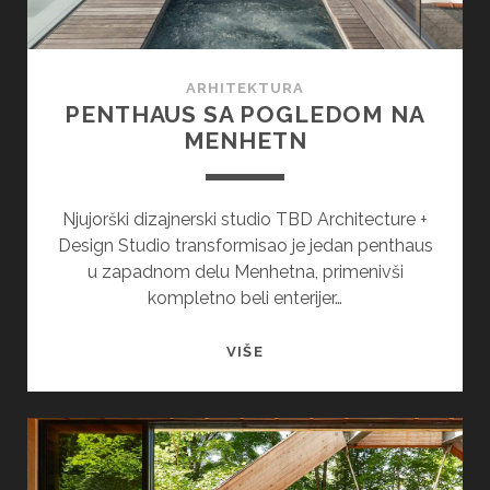
ARHITEKTURA
PENTHAUS SA POGLEDOM NA
MENHETN
Njujorški dizajnerski studiо TBD Architecture +
Design Studio transformisao je jedan penthaus
u zapadnom delu Menhetna, primenivši
kompletno beli enterijer…
PENTHAUS
VIŠE
SA
POGLEDOM
NA
MENHETN