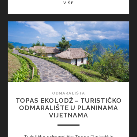
VIKENDICA
VIŠE
NA
METALNIM
STUBOVIMA
U
PLANINI
BANDAI-
SAN
ODMARALIŠTA
TOPAS EKOLODŽ – TURISTIČKO
ODMARALIŠTE U PLANINAMA
VIJETNAMA