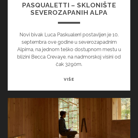
PASQUALETTI – SKLONIŠTE
SEVEROZAPANIH ALPA
Novi bivak Luca Paskualerri postavljen je 10.
septembra ove godine u severozapadnim
Alpima, na jednom teško dostupnom mestu u
blizini Becca Crevaye, na nadmorskoj visini od
čak 3290m.
PLANINSKI
VIŠE
BIVAK
LUCA
PASQUALETTI
–
SKLONIŠTE
SEVEROZAPANIH
ALPA