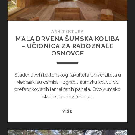
ARHITEKTURA
MALA DRVENA ŠUMSKA KOLIBA
– UČIONICA ZA RADOZNALE
OSNOVCE
Studenti Arhitektonskog fakulteta Univerziteta u
Nebraski su osmisli i izgradili šumsku kolibu od
prefabrikovanih lameliranih panela. Ovo šumsko
sklonište smešteno je…
MALA
VIŠE
DRVENA
ŠUMSKA
KOLIBA