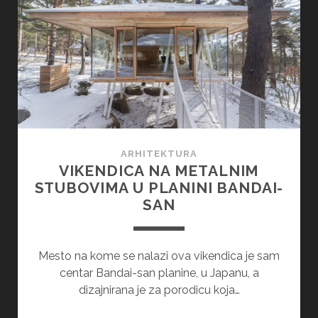
–
UČIONICA
ZA
RADOZNALE
OSNOVCE
ARHITEKTURA
VIKENDICA NA METALNIM
STUBOVIMA U PLANINI BANDAI-
SAN
Mesto na kome se nalazi ova vikendica je sam
centar Bandai-san planine, u Japanu, a
dizajnirana je za porodicu koja…