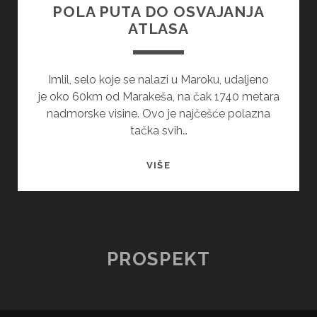
POLA PUTA DO OSVAJANJA
ATLASA
Imlil, selo koje se nalazi u Maroku, udaljeno
je oko 60km od Marakeša, na čak 1740 metara
nadmorske visine. Ovo je najčešće polazna
tačka svih…
IMLIL
VIŠE
–
MAROKANSKO
SELO
NA
POLA
PROSPEKT
PUTA
DO
OSVAJANJA
ATLASA