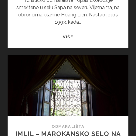
Turističko odmaralište Topas Ekolodž je
smešteno u selu Sapa na severu Vijetnama, na
obroncima planine Hoang Lien. Nastao je još
1993. kada…
TOPAS
VIŠE
EKOLODŽ
–
TURISTIČKO
ODMARALIŠTE
U
PLANINAMA
VIJETNAMA
ODMARALIŠTA
IMLIL – MAROKANSKO SELO NA