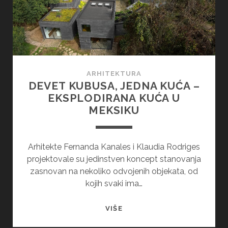
ŠUMI
ARHITEKTURA
DEVET KUBUSA, JEDNA KUĆA –
EKSPLODIRANA KUĆA U
MEKSIKU
Arhitekte Fernanda Kanales i Klaudia Rodriges
projektovale su jedinstven koncept stanovanja
zasnovan na nekoliko odvojenih objekata, od
kojih svaki ima…
DEVET
VIŠE
KUBUSA,