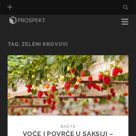
TAG:
ZELENI KROVOVI
BAŠTE
VOĆE I POVRĆE U SAKSIJI –