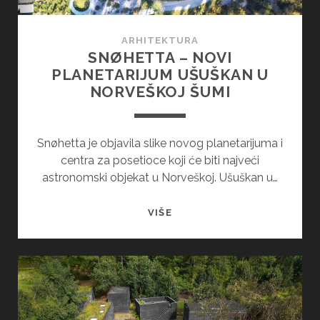
GAJITI
NA
ARHITEKTURA
TERASI
SNØHETTA – NOVI
PLANETARIJUM UŠUŠKAN U
NORVEŠKOJ ŠUMI
Snøhetta je objavila slike novog planetarijuma i
centra za posetioce koji će biti najveći
astronomski objekat u Norveškoj. Ušuškan u…
SNØHETTA
VIŠE
–
NOVI
PLANETARIJUM
UŠUŠKAN
U
NORVEŠKOJ