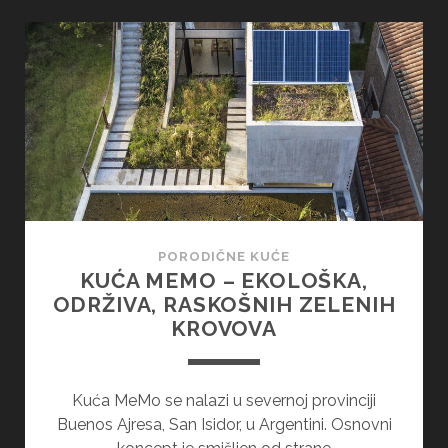
JEDNA
KUĆA
–
EKSPLODIRANA
KUĆA
U
MEKSIKU
PORODIČNE KUĆE
KUĆA MEMO – EKOLOŠKA,
ODRŽIVA, RASKOŠNIH ZELENIH
KROVOVA
Kuća MeMo se nalazi u severnoj provinciji
Buenos Ajresa, San Isidor, u Argentini. Osnovni