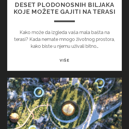
DESET PLODONOSNIH BILJAKA
KOJE MOŽETE GAJITI NA TERASI
Kako može da izgleda vaša mala bašta na
terasi? Kada nemate mnogo životnog prostora,
kako biste u njemu uživali bitno…
VOĆE
VIŠE
I
POVRĆE
U
SAKSIJI
–
DESET
PLODONOSNIH
BILJAKA
KOJE
MOŽETE